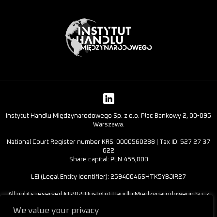
Instytut Handlu Międzynarodowego Sp. z o.o. Plac Bankowy 2, 00-095
Warszawa.
National Court Register number KRS: 0000560288 | Tax ID: 527 27 37
622
Share capital: PLN 455,000
LEI (Legal Entity Identifier): 25940046SHTK5YBJIR27
All rights reserved © 2023 Instytut Handlu Międzynarodowego Sp. z
o.o.