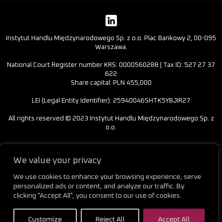
Instytut Handlu Międzynarodowego Sp. z o.o. Plac Bankowy 2, 00-095
Warszawa.
National Court Register number KRS: 0000560288 | Tax ID: 527 27 37
622
Share capital: PLN 455,000
LEI (Legal Entity Identifier): 25940046SHTK5YBJIR27
All rights reserved © 2023 Instytut Handlu Międzynarodowego Sp. z
o.o.
We value your privacy
We use cookies to enhance your browsing experience, serve
personalized ads or content, and analyze our traffic. By
clicking "Accept All", you consent to our use of cookies.
Customize
Reject All
Accept All