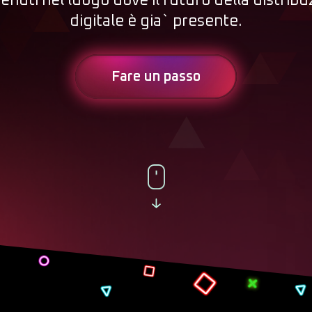
enuti nel luogo dove il futuro della distribu
digitale è gia` presente.
Fare un passo